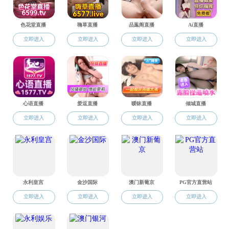
常用链接
快速链接
学院系统
成人直播
信息门户
招生系统
信息门户
飞机航班
论文系统
苏大黄页
火车时刻
评估系统
公交路线
面试系统
成人直播
地址：中国苏州东环路50号
电话：0512-67162489